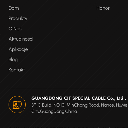
Dom
Honor
Produkty
O Nas
Aktualności
Aplikacje
Blog
Kontakt
GUANGDONG CIT SPECIAL CABLE Co., Ltd .
3F, C Build, NO.10, MinChang Road, Nance, Hu
City,GuangDong.China.