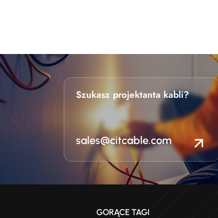
Szukasz projektanta kabli?
sales@citcable.com
GORĄCE TAGI