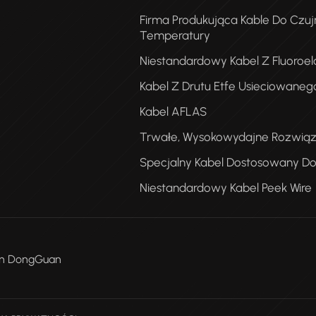
Firma Produkująca Kable Do Czuj
Temperatury
Niestandardowy Kabel Z Fluoroe
Kabel Z Drutu Etfe Usieciowaneg
Kabel AFLAS
K
Trwałe, Wysokowydajne Rozwiąz
T
Specjalny Kabel Dostosowany Do
Niestandardowy Kabel Peek Wire
Men DongGuan