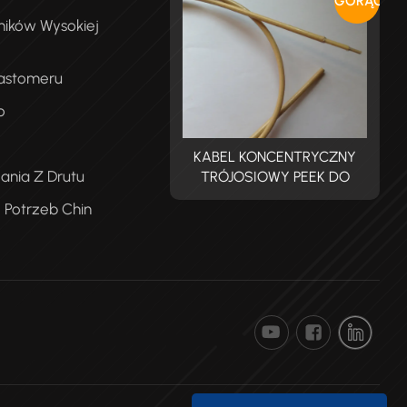
GORĄCY
ników Wysokiej
lastomeru
o
ABEL KONCENTRYCZNY
KABEL KONCENTRYCZNY
ania Z Drutu
RÓJOSIOWY PEEK DO
TRÓJOSIOWY PEEK DO
PROMIENIOWANIA
PROMIENIOWANIA
 Potrzeb Chin