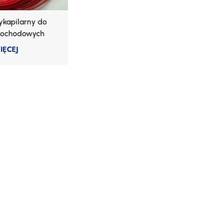
ykapilarny do
mochodowych
IĘCEJ