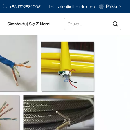
Polski
+86 13028890051
sales@citcable.com
Skontaktuj Się Z Nami
English
Français
Deutsch
Italiano
Polski
Español