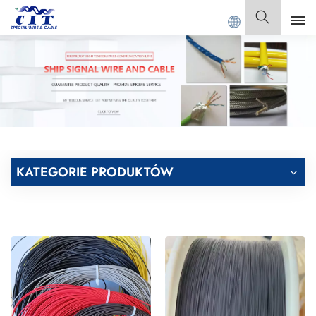
SPECIAL CABLE Co., Ltd .
Polski
English
Français
Deutsch
KATEGORIE PRODUKTÓW
Italiano
Polski
Español