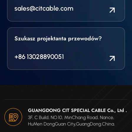
sales@citcable.com
Szukasz projektanta przewodów?
+86 13028890051
GUANGDONG CIT SPECIAL CABLE Co., Ltd .
3F, C Build, NO.10, MinChang Road, Nance,
HuMen DongGuan City,GuangDong.China.