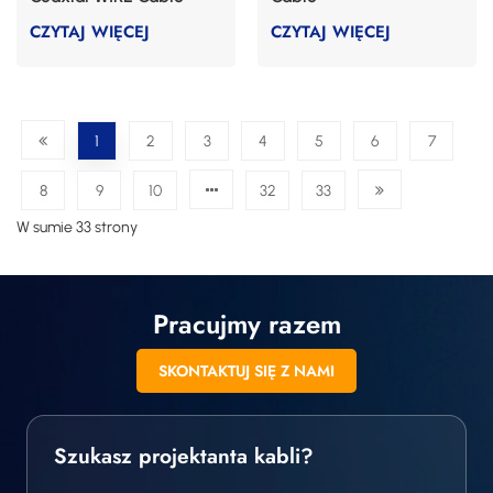
CZYTAJ WIĘCEJ
CZYTAJ WIĘCEJ
1
2
3
4
5
6
7
8
9
10
32
33
W sumie 33 strony
Pracujmy razem
SKONTAKTUJ SIĘ Z NAMI
Szukasz projektanta kabli?