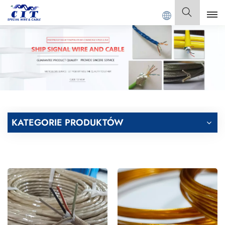
CIT SPECIAL CABLE Co., Ltd .
Polski
English
Français
Deutsch
KATEGORIE PRODUKTÓW
Italiano
Polski
Español