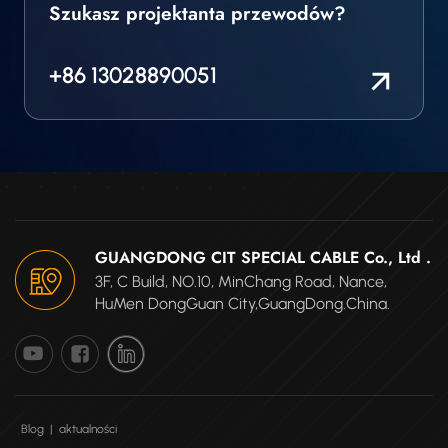
Szukasz projektanta przewodów?
+86 13028890051
GUANGDONG CIT SPECIAL CABLE Co., Ltd .
3F, C Build, NO.10, MinChang Road, Nance,
HuMen DongGuan City,GuangDong.China.
Blog
|
aktualności