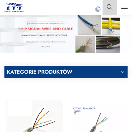
Witamy w
GUANGDONG CIT SPECIAL CABLE Co., Ltd .
Polski
English
Français
Deutsch
KATEGORIE PRODUKTÓW
Italiano
Polski
Español