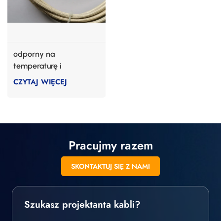
odporny na
temperaturę i
wytrzymały kabel z
CZYTAJ WIĘCEJ
włókna szklanego
Pracujmy razem
SKONTAKTUJ SIĘ Z NAMI
Szukasz projektanta kabli?