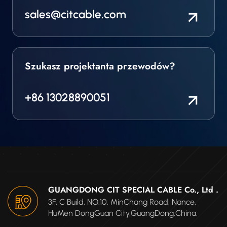
sales@citcable.com
Szukasz projektanta przewodów?
+86 13028890051
GUANGDONG CIT SPECIAL CABLE Co., Ltd .
3F, C Build, NO.10, MinChang Road, Nance,
HuMen DongGuan City,GuangDong.China.