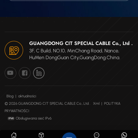
GUANGDONG CIT SPECIAL CABLE Co., Ltd .
3F, C Build, NO.10, MinChang Road, Nance,
HuMen DongGuan City,GuangDong.China.
Blog
|
aktualności
© 2026 GUANGDONG CIT SPECIAL CABLE Co., Ltd .
Xml
|
POLITYKA
PRYWATNOŚCI
Obsługiwana sieć IPv6