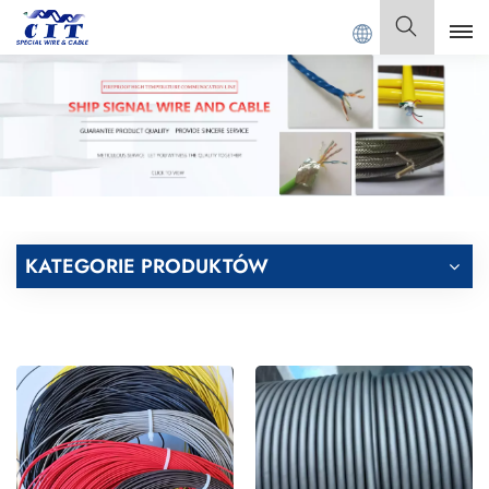
ECIAL CABLE Co., Ltd .
Polski
English
Français
Deutsch
KATEGORIE PRODUKTÓW
Italiano
Polski
Español