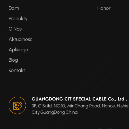
Dom
Honor
Produkty
O Nas
Aktualności
Aplikacje
Blog
Kontakt
GUANGDONG CIT SPECIAL CABLE Co., Ltd .
3F, C Build, NO.10, MinChang Road, Nance, Hu
City,GuangDong.China.