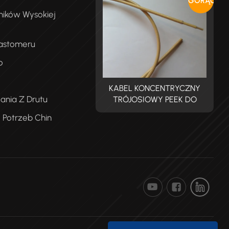
GORĄCY
ników Wysokiej
lastomeru
o
ABEL KONCENTRYCZNY
KABEL KONCENTRYCZNY
ania Z Drutu
RÓJOSIOWY PEEK DO
TRÓJOSIOWY PEEK DO
PROMIENIOWANIA
PROMIENIOWANIA
 Potrzeb Chin