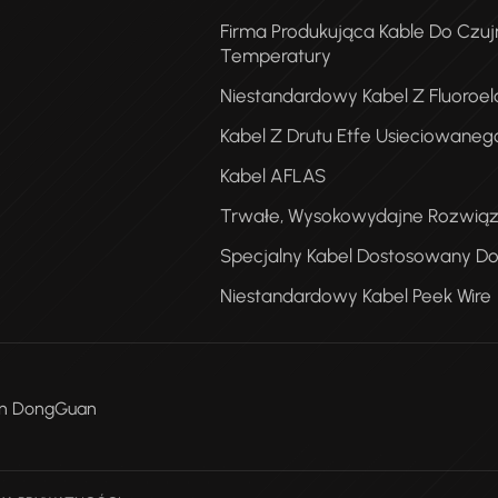
Firma Produkująca Kable Do Czuj
Temperatury
Niestandardowy Kabel Z Fluoroe
Kabel Z Drutu Etfe Usieciowaneg
Kabel AFLAS
K
Trwałe, Wysokowydajne Rozwiąz
T
Specjalny Kabel Dostosowany Do
Niestandardowy Kabel Peek Wire
Men DongGuan