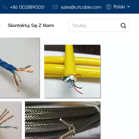
Polski
+86 13028890051
sales@citcable.com
Skontaktuj Się Z Nami
English
Français
Deutsch
Italiano
Polski
Español