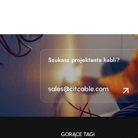
Szukasz projektanta kabli?
sales@citcable.com
GORĄCE TAGI