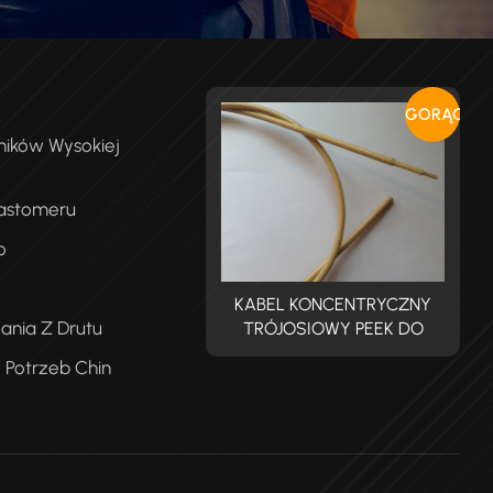
GORĄCY
ników Wysokiej
lastomeru
o
ABEL KONCENTRYCZNY
KABEL KONCENTRYCZNY
ania Z Drutu
RÓJOSIOWY PEEK DO
TRÓJOSIOWY PEEK DO
PROMIENIOWANIA
PROMIENIOWANIA
 Potrzeb Chin