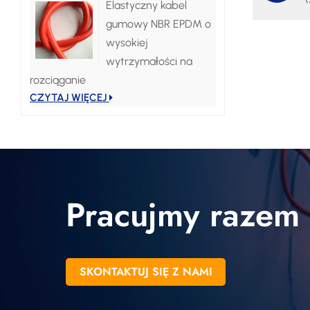
Elastyczny kabel
gumowy NBR EPDM o
wysokiej
wytrzymałości na
rozciąganie
CZYTAJ WIĘCEJ
Pracujmy razem
SKONTAKTUJ SIĘ Z NAMI