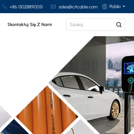
Polski
+86 13028890051
sales@citcable.com
Skontaktuj Się Z Nami
English
Français
Deutsch
Italiano
Polski
Español