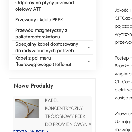
Odporny na płyny przewód
olejowy ATF
Jakość 
CITCabl
Przewody i kable PEEK
pojazdów
Przewód magnetyczny z
wytrzym
polieteroeteroketonu
przewod
Specjalny kabel dostosowany
do indywidualnych potrzeb
Postęp 
Kabel z polimeru
fluorowęglowego (teflonu)
Branża 
wspiera
CITCabl
Nowe Produkty
elektry
zasięg 
KABEL
KONCENTRYCZNY
Zrównow
TRÓJOSIOWY PEEK
Uznając
DO PROMIENIOWANIA
rozwoj
CZYTAJ WIĘCEJ