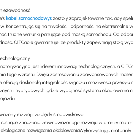
i niezawodność
e's
kabel samochodowy
s
zostały zaprojektowane tak, aby spe
. Koncentrując się na trwałości i odporności na ekstremalne w
ać trudne warunki panujące pod maską samochodu. Od odporno
ność, CITCable gwarantuje, że produkty zapewniają stałą wyd
technologiczny
motoryzacyjna jest liderem innowacji technologicznych, a CIT
nia tego wzrostu. Dzięki zastosowaniu zaawansowanych mater
e oferują doskonałą integralność sygnału i możliwości przesył
cznych i hybrydowych, gdzie wydajność systemu okablowania 
pojazdu.
ażony rozwój i względy środowiskowe
 rosnące znaczenie zrównoważonego rozwoju w branży motory
u
ekologiczne rozwiązania okablowania
Wykorzystując materiały 