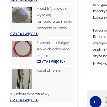
energoo
Kabel trójosiowy o
motoryz
wysokiej
konsum
temperaturze i niskim
poziomie szumów
Personal
CZYTAJ WIĘCEJ
Rozumie
Przewód zasilający
oferuje 
silnika chłodzonego
zastoso
olejem
szyte n
CZYTAJ WIĘCEJ
precyzy
Kabel Ethernet
wysokotemperaturowy
CZYTAJ WIĘCEJ
(