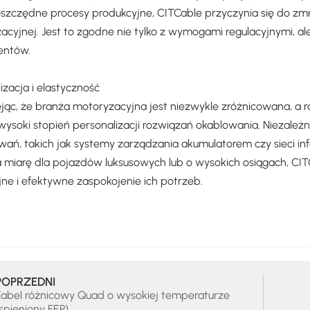
szczędne procesy produkcyjne, CITCable przyczynia się do zmni
acyjnej. Jest to zgodne nie tylko z wymogami regulacyjnymi, a
entów.
izacja i elastyczność
jąc, że branża motoryzacyjna jest niezwykle zróżnicowana, a 
wysoki stopień personalizacji rozwiązań okablowania. Niezależ
wań, takich jak systemy zarządzania akumulatorem czy sieci 
a miarę dla pojazdów luksusowych lub o wysokich osiągach, CITC
jne i efektywne zaspokojenie ich potrzeb.
POPRZEDNI
Kabel różnicowy Quad o wysokiej temperaturze
spieniony FEP)